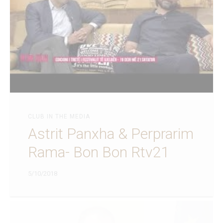
CLUB IN THE MEDIA
Astrit Panxha & Perprarim
Rama- Bon Bon Rtv21
5/10/2018