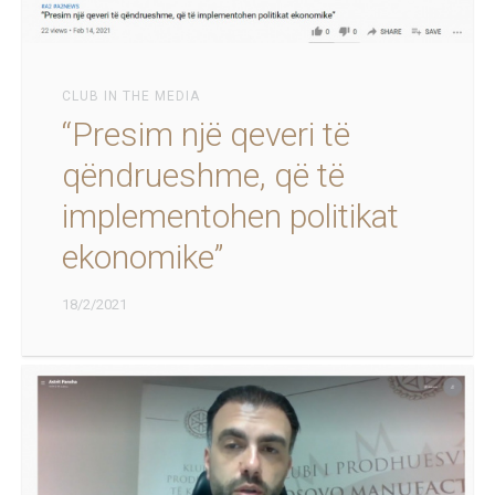
CLUB IN THE MEDIA
“Presim një qeveri të
qëndrueshme, që të
implementohen politikat
ekonomike”
18/2/2021