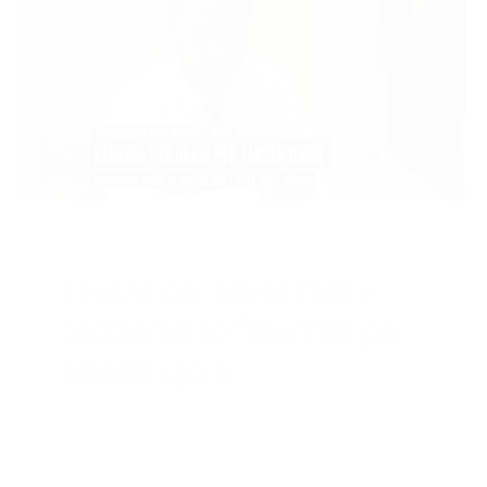
CLUB IN THE MEDIA
Tryezë për adresimin e
problemit të faturimit për
taksën ujore
3/8/2018