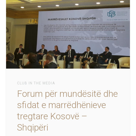
CLUB IN THE MEDIA
Forum për mundësitë dhe
sfidat e marrëdhënieve
tregtare Kosovë –
Shqipëri