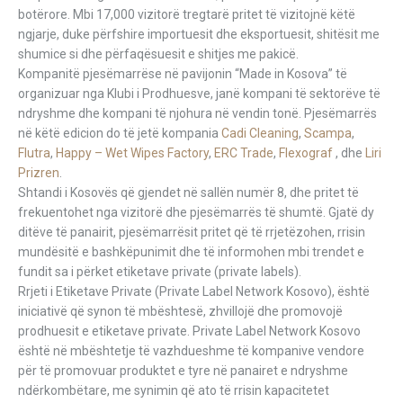
botërore. Mbi 17,000 vizitorë tregtarë pritet të vizitojnë këtë
ngjarje, duke përfshire importuesit dhe eksportuesit, shitësit me
shumice si dhe përfaqësuesit e shitjes me pakicë.
Kompanitë pjesëmarrëse në pavijonin “Made in Kosova” të
organizuar nga Klubi i Prodhuesve, janë kompani të sektorëve të
ndryshme dhe kompani të njohura në vendin tonë. Pjesëmarrës
në këtë edicion do të jetë kompania
Cadi Cleaning
,
Scampa
,
Flutra
,
Happy – Wet Wipes Factory
,
ERC Trade
,
Flexograf
, dhe
Liri
Prizren
.
Shtandi i Kosovës që gjendet në sallën numër 8, dhe pritet të
frekuentohet nga vizitorë dhe pjesëmarrës të shumtë. Gjatë dy
ditëve të panairit, pjesëmarrësit pritet që të rrjetëzohen, rrisin
mundësitë e bashkëpunimit dhe të informohen mbi trendet e
fundit sa i përket etiketave private (private labels).
Rrjeti i Etiketave Private (Private Label Network Kosovo), është
iniciativë që synon të mbështesë, zhvillojë dhe promovojë
prodhuesit e etiketave private. Private Label Network Kosovo
është në mbështetje të vazhdueshme të kompanive vendore
për të promovuar produktet e tyre në panairet e ndryshme
ndërkombëtare, me synimin që ato të rrisin kapacitetet