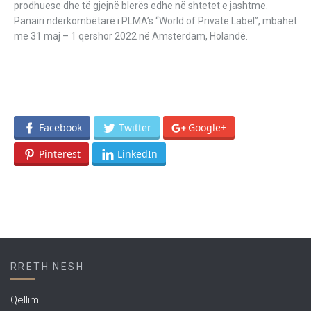
prodhuese dhe të gjejnë blerës edhe në shtetet e jashtme.
Panairi ndërkombëtarë i PLMA’s “World of Private Label”, mbahet
me 31 maj – 1 qershor 2022 në Amsterdam, Holandë.
Facebook
Twitter
Google+
Pinterest
LinkedIn
RRETH NESH
Qëllimi