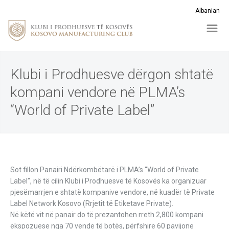
Albanian
Klubi i Prodhuesve dërgon shtatë
kompani vendore në PLMA’s
“World of Private Label”
Sot fillon Panairi Ndërkombëtarë i PLMA’s “World of Private
Label”, në të cilin Klubi i Prodhuesve të Kosovës ka organizuar
pjesëmarrjen e shtatë kompanive vendore, në kuadër të Private
Label Network Kosovo (Rrjetit të Etiketave Private).
Në këtë vit në panair do të prezantohen rreth 2,800 kompani
ekspozuese nga 70 vende të botës, përfshire 60 pavijone