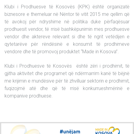
Klubi i Prodhuesve të Kosovës (KPK) është organizatë
biznesore e themeluar në Nëntor të vitit 2015 me qellim që
të avokoj për ndryshime në politika duke përfaqësuar
prodhuesit vendor, të rrisë bashkëpunimin mes prodhuesve
vendor dhe aktereve relevant si dhe të ngrit vetëdijen e
qytetarëve për rëndësinë e konsumit të prodhimeve
vendore dhe të promovoj produktet “Made in Kosova”.
Klubi i Prodhuesve të Kosovës është zëri i prodhimit, të
gjitha aktivitet dhe programet që ndërmarrim kanë të bëjnë
me krijimin e mundësive për të zhvilluar sektorin e prodhimit,
fuqizojmë atë dhe që të rrisë konkurrueshmërinë e
kompanive prodhuese.