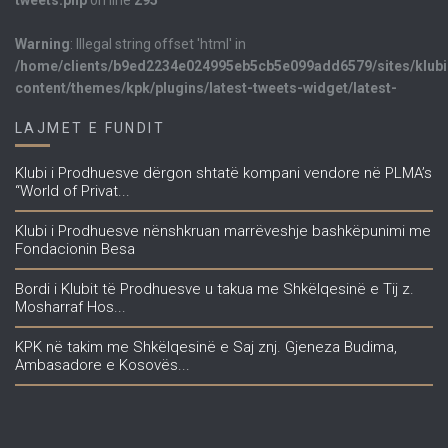
Warning
: Illegal string offset 'html' in
/home/clients/b9ed2234e024995eb5cb5e099add6579/sites/klub
content/themes/kpk/plugins/latest-tweets-widget/latest-
tweets.php
on line
298
LAJMET E FUNDIT
TWEETS E FUNDIT
Klubi i Prodhuesve dërgon shtatë kompani vendore në PLMA’s
“World of Privat...
<
1
Klubi i Prodhuesve nënshkruan marrëveshje bashkëpunimi me
Fondacionin Besa
Bordi i Klubit të Prodhuesve u takua me Shkëlqesinë e Tij z.
Mosharraf Hos...
KPK në takim me Shkëlqesinë e Saj znj. Gjeneza Budima,
Ambasadore e Kosovës...