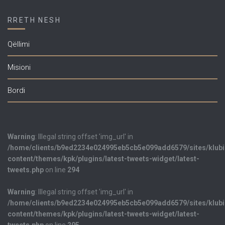
RRETH NESH
Qëllimi
Misioni
Bordi
Warning
: Illegal string offset 'img_url' in
/home/clients/b9ed2234e024995eb5cb5e099add6579/sites/klub
content/themes/kpk/plugins/latest-tweets-widget/latest-
tweets.php
on line
294
Warning
: Illegal string offset 'img_url' in
/home/clients/b9ed2234e024995eb5cb5e099add6579/sites/klub
content/themes/kpk/plugins/latest-tweets-widget/latest-
tweets.php
on line
295