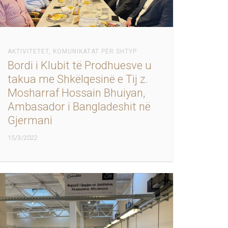
AKTIVITETET
,
KOMUNIKATAT PËR SHTYP
Bordi i Klubit të Prodhuesve u
takua me Shkëlqesinë e Tij z.
Mosharraf Hossain Bhuiyan,
Ambasador i Bangladeshit në
Gjermani
15/3/2022