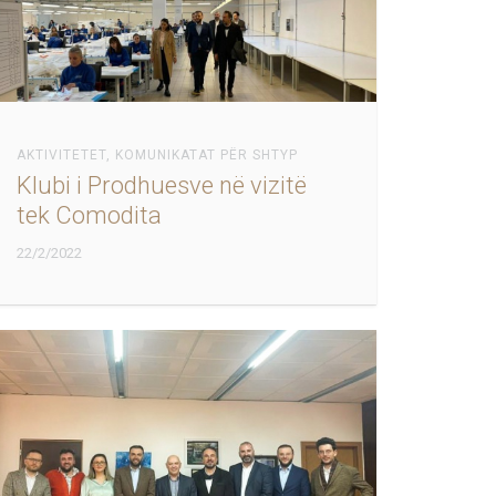
AKTIVITETET
,
KOMUNIKATAT PËR SHTYP
Klubi i Prodhuesve në vizitë
tek Comodita
22/2/2022