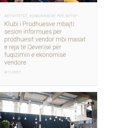
AKTIVITETET
,
KOMUNIKATAT PËR SHTYP
Klubi i Prodhuesve mbajti
sesion informues për
prodhuesit vendor mbi masat
e reja të Qeverisë për
fuqizimin e ekonomisë
vendore
8/11/2021