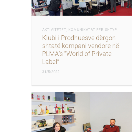
AKTIVITETET
,
KOMUNIKATAT PËR SHTYP
Klubi i Prodhuesve dërgon
shtatë kompani vendore në
PLMA’s “World of Private
Label”
31/5/2022