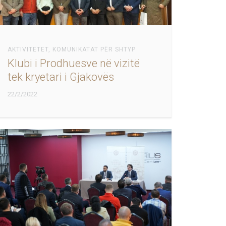
AKTIVITETET
,
KOMUNIKATAT PËR SHTYP
Klubi i Prodhuesve në vizitë
tek kryetari i Gjakovës
22/2/2022