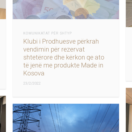
KOMUNIKATAT PËR SHTYP
Klubi i Prodhuesve përkrah
vendimin për rezervat
shtetërore dhe kërkon qe ato
të jenë me produkte Made in
Kosova
23/2/2022