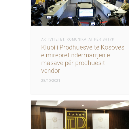
AKTIVITETET
,
KOMUNIKATAT PËR SHTYP
Klubi i Prodhuesve të Kosovës
e mirëpret ndërmarrjen e
masave për prodhuesit
vendor
28/10/2021