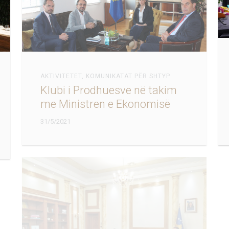
AKTIVITETET
,
KOMUNIKATAT PËR SHTYP
Klubi i Prodhuesve në takim
me Ministren e Ekonomisë
31/5/2021