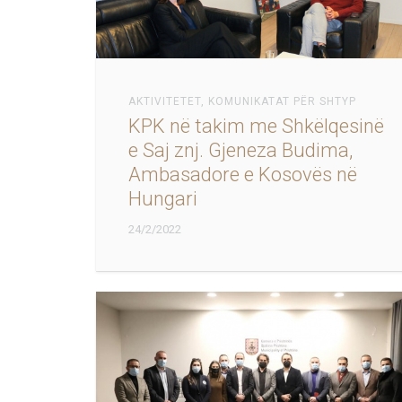
AKTIVITETET
,
KOMUNIKATAT PËR SHTYP
KPK në takim me Shkëlqesinë
e Saj znj. Gjeneza Budima,
Ambasadore e Kosovës në
Hungari
24/2/2022