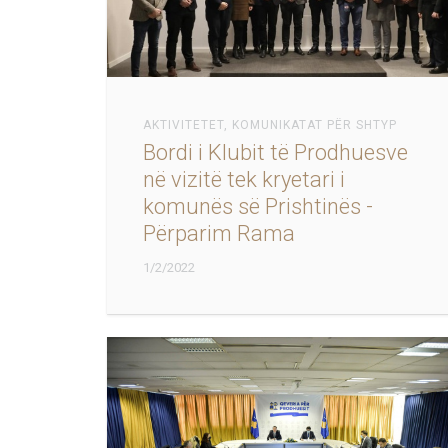
AKTIVITETET
,
KOMUNIKATAT PËR SHTYP
Bordi i Klubit të Prodhuesve
në vizitë tek kryetari i
komunës së Prishtinës -
Përparim Rama
1/2/2022