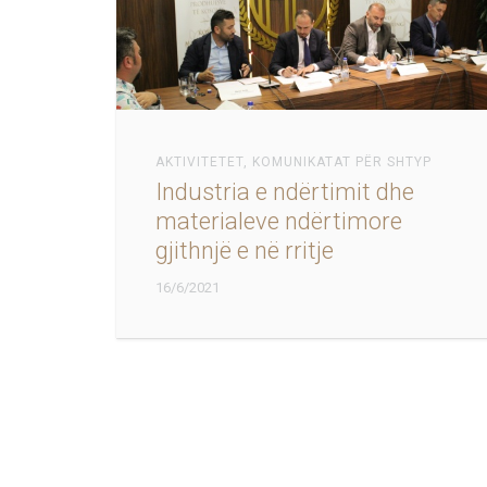
AKTIVITETET
,
KOMUNIKATAT PËR SHTYP
Industria e ndërtimit dhe
materialeve ndërtimore
gjithnjë e në rritje
16/6/2021