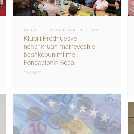
AKTIVITETET
,
KOMUNIKATAT PËR SHTYP
Klubi i Prodhuesve
nënshkruan marrëveshje
bashkëpunimi me
Fondacionin Besa
30/5/2022