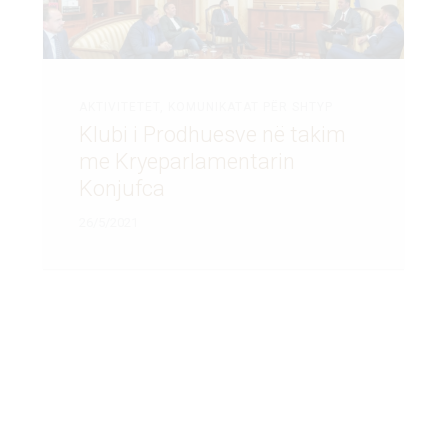
AKTIVITETET
,
KOMUNIKATAT PËR SHTYP
Klubi i Prodhuesve në takim
me Kryeparlamentarin
Konjufca
26/5/2021