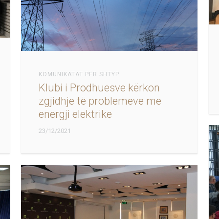
KOMUNIKATAT PËR SHTYP
Klubi i Prodhuesve kërkon
zgjidhje të problemeve me
energji elektrike
23/12/2021