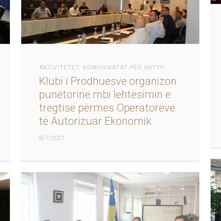
AKTIVITETET
,
KOMUNIKATAT PËR SHTYP
Klubi i Prodhuesve organizon
punëtorinë mbi lehtësimin e
tregtisë përmes Operatorëve
të Autorizuar Ekonomik
8/7/2021