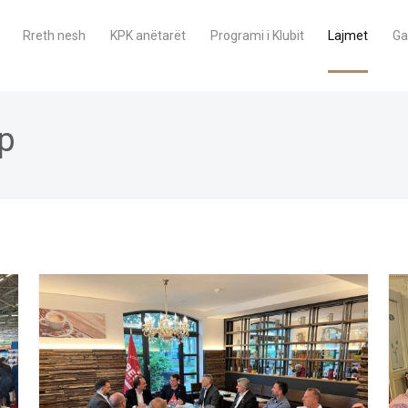
Rreth nesh
KPK anëtarët
Programi i Klubit
Lajmet
Ga
p