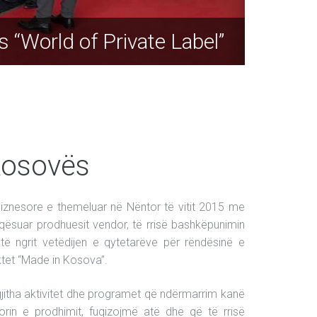
 Mosharraf Hossain
 “World of Private Label”
e Fondacionin Besa
Kosovës
iznesore e themeluar në Nëntor të vitit 2015 me
qësuar prodhuesit vendor, të rrisë bashkëpunimin
ë ngrit vetëdijen e qytetarëve për rëndësinë e
tet “Made in Kosova”.
gjitha aktivitet dhe programet që ndërmarrim kanë
orin e prodhimit, fuqizojmë atë dhe që të rrisë