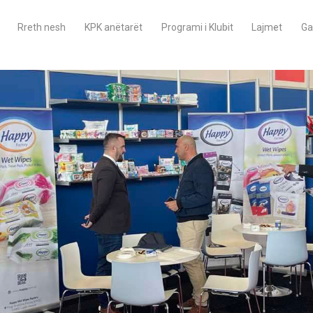
Rreth nesh
KPK anëtarët
Programi i Klubit
Lajmet
Ga