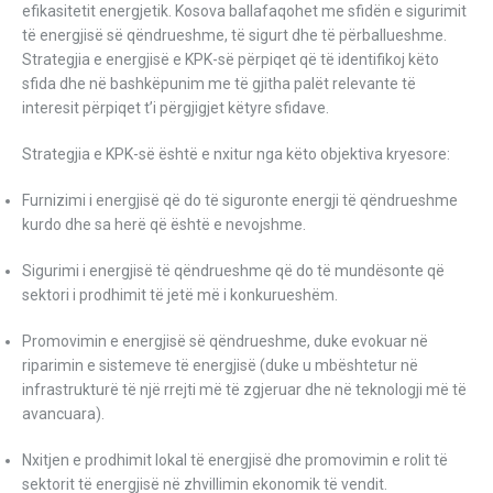
efikasitetit energjetik. Kosova ballafaqohet me sfidën e sigurimit
të energjisë së qëndrueshme, të sigurt dhe të përballueshme.
Strategjia e energjisë e KPK-së përpiqet që të identifikoj këto
sfida dhe në bashkëpunim me të gjitha palët relevante të
interesit përpiqet t’i përgjigjet këtyre sfidave.
Strategjia e KPK-së është e nxitur nga këto objektiva kryesore:
Furnizimi i energjisë që do të siguronte energji të qëndrueshme
kurdo dhe sa herë që është e nevojshme.
Sigurimi i energjisë të qëndrueshme që do të mundësonte që
sektori i prodhimit të jetë më i konkurueshëm.
Promovimin e energjisë së qëndrueshme, duke evokuar në
riparimin e sistemeve të energjisë (duke u mbështetur në
infrastrukturë të një rrejti më të zgjeruar dhe në teknologji më të
avancuara).
Nxitjen e prodhimit lokal të energjisë dhe promovimin e rolit të
sektorit të energjisë në zhvillimin ekonomik të vendit.