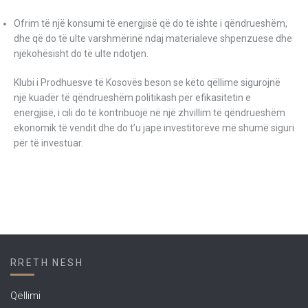
Ofrim të një konsumi të energjisë që do të ishte i qëndrueshëm,
dhe që do të ulte varshmërinë ndaj materialeve shpenzuese dhe
njëkohësisht do të ulte ndotjen.
Klubi i Prodhuesve të Kosovës beson se këto qëllime sigurojnë
një kuadër të qëndrueshëm politikash për efikasitetin e
energjisë, i cili do të kontribuojë në një zhvillim të qëndrueshëm
ekonomik të vendit dhe do t’u japë investitorëve më shumë siguri
për të investuar.
RRETH NESH
Qëllimi