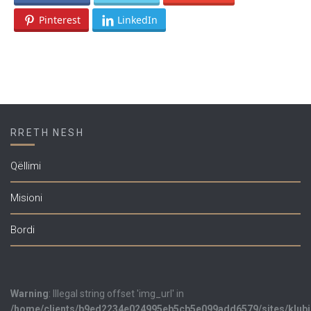
Pinterest
LinkedIn
RRETH NESH
Qëllimi
Misioni
Bordi
Warning
: Illegal string offset 'img_url' in
/home/clients/b9ed2234e024995eb5cb5e099add6579/sites/klub