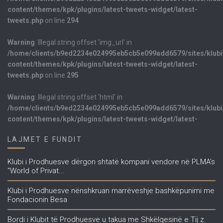
content/themes/kpk/plugins/latest-tweets-widget/latest-
tweets.php
on line
294
Warning
: Illegal string offset 'img_url' in
/home/clients/b9ed2234e024995eb5cb5e099add6579/sites/klub
content/themes/kpk/plugins/latest-tweets-widget/latest-
tweets.php
on line
295
Warning
: Illegal string offset 'html' in
/home/clients/b9ed2234e024995eb5cb5e099add6579/sites/klub
content/themes/kpk/plugins/latest-tweets-widget/latest-
tweets.php
on line
298
LAJMET E FUNDIT
TWEETS E FUNDIT
Klubi i Prodhuesve dërgon shtatë kompani vendore në PLMA’s
“World of Privat...
<
1
Klubi i Prodhuesve nënshkruan marrëveshje bashkëpunimi me
Fondacionin Besa
Bordi i Klubit të Prodhuesve u takua me Shkëlqesinë e Tij z.