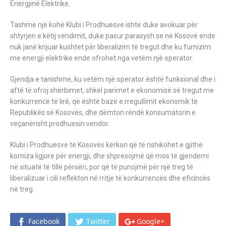
Energjinë Elektrike.
Tashmë një kohë Klubi i Prodhuesve ishte duke avokuar për
shtyrjen e këtij vendimit, duke pasur parasysh se në Kosovë ende
nuk janë krijuar kushtet për liberalizim të tregut dhe ku furnizim
me energji elektrike ende ofrohet nga vetëm një operator.
Gjendja e tanishme, ku vetëm një operator është funksional dhe i
aftë të ofroj shërbimet, shkel parimet e ekonomisë së tregut me
konkurrencë të lirë, që është bazë e rregullimit ekonomik të
Republikës së Kosovës, dhe dëmton rëndë konsumatorin e
veçanërisht prodhuesin vendor.
Klubi i Prodhuesve të Kosovës kërkon që të rishikohet e gjithë
korniza ligjore për energji, dhe shpresojmë që mos të gjendemi
në situatë të tillë përsëri, por që të punojmë për një treg të
liberalizuar i cili reflekton në rritje të konkurrencës dhe eficincës
në treg.
Facebook
Twitter
Google+